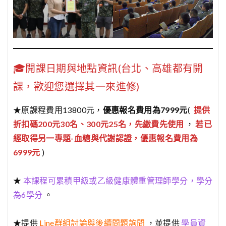
🎓開課日期與地點資訊(台北、高雄都有開
課，歡迎您選擇其一來進修)
★原課程費用13800元，
優惠報名費用為7999元
(
提供
折扣碼200元30名、300元25名，先繳費先使用
，
若已
經取得另一專題-血糖與代謝認證，優惠報名費用為
6999元
)
★
本課程可累積甲級或乙級健康體重管理師學分，學分
為6學分
。
★提供
Line群組討論與後續問題詢問
，並提供
學員資