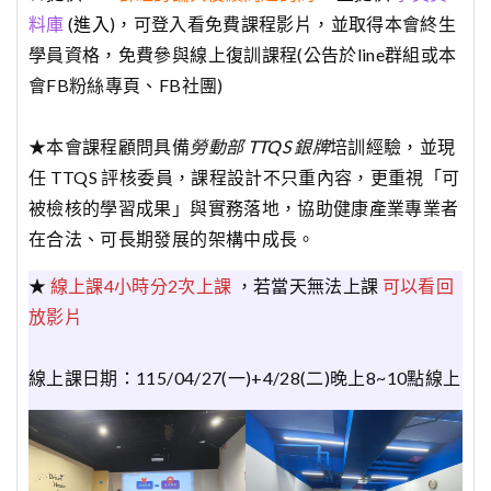
料庫
(
進入
)，可登入看免費課程影片，並取得本會終生
學員資格，免費參與線上復訓課程(公告於line群組或本
會FB粉絲專頁、FB社團)
★本會課程顧問具備
勞動部 TTQS 銀牌
培訓經驗，並現
任 TTQS 評核委員，課程設計不只重內容，更重視「可
被檢核的學習成果」與實務落地，協助健康產業專業者
在合法、可長期發展的架構中成長。
★
線上課4小時分2次上課
，若當天無法上課
可以看回
放影片
線上課日期：115/04/27(一)+4/28(二)晚上8~10點線上