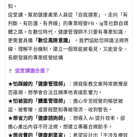
知。
這堂課，幫助健康產業人員從「自我摸索」，走向「有
判斷、有防護、有界線」的專業經營FB、ig等社群自媒
體之路。在數位時代，健康管理師不只要有專業知識，
更需要具備
「數位風險意識」
。我們協助您辨識法規界
線、理解平台機制，建立一個既能被看見，又能安全、
長期發展的專業經營結構
🚩
這堂課適合誰？
★
怕踩線的「健康管理師」
：撰寫衛教文案時常猶豫是
否違規，想學會合法且精準地表達影響力。
★
怕被盜的「體重管理師」
：擔心辛苦經營的帳號被
盜、被奪權，或曾經歷粉專被限流、收到警告。
★
想省力的「健康諮詢師」
：想導入 AI 提升效率，卻
擔心產出內容不符法規，想建立專屬合規助手。
★
想收費的「健康創業家」
：希望設計出「不涉及療效