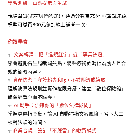
學習測驗｜重點提示與筆試
現場筆試(選擇與簡答題)，通過分數為75分。(筆試未達
標準可繳費800元參加線上補考一次)
你將學會
✨
文案轉譯：把「違規紅字」變「專業綠燈」
學會避開衛生局裁罰熱點，將醫療術語轉化為動人且合
規的衛教內容。
✨
資產防禦：守護粉專和ig，不被限流或盜取
理解演算法規則並實作權限分層，建立「數位保險箱」
確保經營心血不歸零。
✨
AI 助手：訓練你的「數位法律顧問」
掌握專屬指令集，讓 AI 自動掃描文案風險，省下人工
核對法規的時間。
✨
商業合規：設計「不踩雷」的收費模式