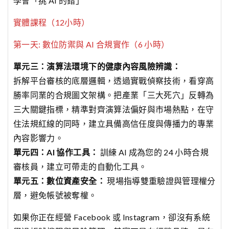
學會「挑 AI 的錯」
實體課程（12小時）
第一天: 數位防禦與 AI 合規實作（6 小時）
單元三：演算法環境下的健康內容風險辨識：
拆解平台審核的底層邏輯，透過實戰偵察技術，看穿高
勝率同業的合規圖文架構。把產業「三大死穴」反轉為
三大關鍵指標，精準對齊演算法偏好與市場熱點，在守
住法規紅線的同時，建立具備高信任度與傳播力的專業
內容影響力。
單元四：
AI 協作工具：
訓練 AI 成為您的 24 小時合規
審核員，建立可帶走的自動化工具。
單元五：數位資產安全：
現場指導雙重驗證與管理權分
層，避免帳號被奪權。
如果你正在經營 Facebook 或 Instagram，卻沒有系統