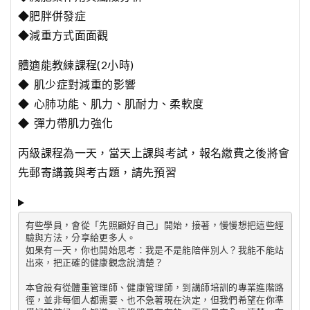
◆肥胖併發症
◆減重方式面面觀
體適能教練課程(2小時)
◆ 肌少症對減重的影響
◆ 心肺功能、肌力、肌耐力、柔軟度
◆ 彈力帶肌力強化
丙級課程為一天，當天上課與考試，報名繳費之後將會
先郵寄講義與考古題，請先預習
有些學員，會從「先照顧好自己」開始，接著，慢慢想把這些經
驗與方法，分享給更多人。
如果有一天，你也開始思考：我是不是能陪伴別人？我能不能站
出來，把正確的健康觀念說清楚？
本會設有從體重管理師、健康管理師，到講師培訓的專業進階路
徑，並非每個人都需要、也不急著現在決定，但我們希望在你準