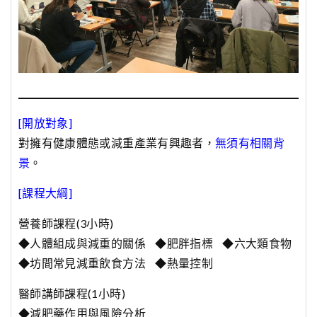
[開放對象]
對擁有健康體態或減重產業有興趣者，
無須有相關背
景
。
[課程大綱]
營養師課程(3小時)
◆人體組成與減重的關係 ◆肥胖指標 ◆六大類食物
◆坊間常見減重飲食方法 ◆熱量控制
醫師講師課程(1小時)
◆減肥藥作用與風險分析