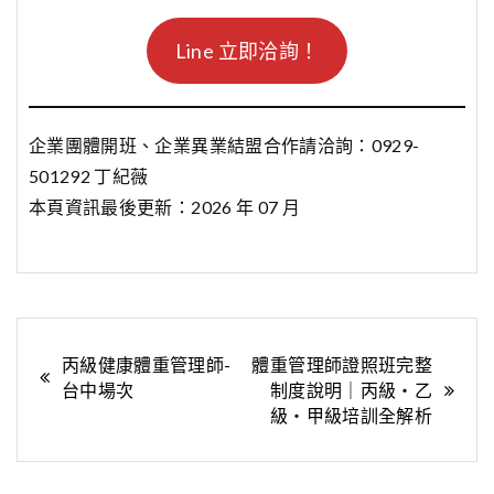
Line 立即洽詢！
企業團體開班、企業異業結盟合作請洽詢：0929-
501292 丁紀薇
本頁資訊最後更新：2026 年 07 月
文
丙級健康體重管理師-
體重管理師證照班完整
台中場次
制度說明｜丙級・乙
章
級・甲級培訓全解析
導