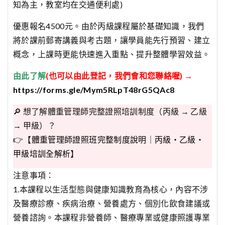
知為主，教室均在交通便利處)
優惠報名4500元。由於丙級課程屬於基礎知識，我們
將於課前郵寄講義與考古題，讓學員能先行預習、建立
概念，上課時更能快速進入重點、提升整體學習效益。
由此了解
(也可以由此登記，我們會和您聯絡喔) →
https://forms.gle/Mym5RLpT48rG5QAc8
🔎 想了解體重管理師完整證照培訓制度（丙級 → 乙級
→ 甲級）？
👉【
體重管理師證照班完整制度說明｜丙級・乙級・
甲級培訓全解析
】
注意事項：
1.本課程以生活型態與健康知識教育為核心，內容不涉
及醫療診療、疾病治療、營養處方、個別化飲食建議或
營養諮詢。本課程非營養師、醫療專業或健康照護專業