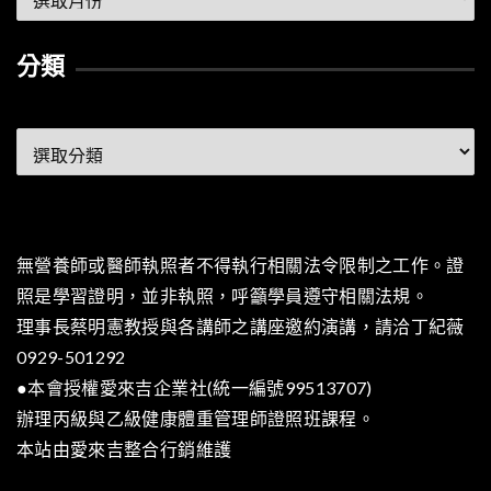
整
分類
分
類
無營養師或醫師執照者不得執行相關法令限制之工作。證
照是學習證明，並非執照，呼籲學員遵守相關法規。
理事長蔡明憲教授與各講師之講座邀約演講，請洽丁紀薇
0929-501292
●本會授權愛來吉企業社(統一編號99513707)
辦理丙級與乙級健康體重管理師證照班課程。
本站由
愛來吉整合行銷
維護