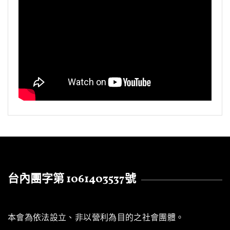
台內團字第 1061403537號
本會為依法設立、非以營利為目的之社會團體。