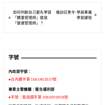
文
如何判斷自己要先學習
複訓召集令-學員專屬
「體重管理師」還是
學習課程
章
「健康管理師」？
導
覽
字號
內政部字號：
●台內團字第 1061403537號
事業主管機關：衛生福利部
●字號：
衛授國字第 1060201818號