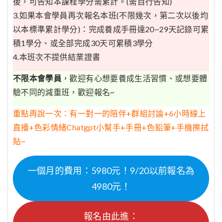
後，可告知本課程學分需累計。(需自行告知)
3.如果本會學員再次報名本班(不限幾次，第二次以後均
以本標準累計學分)：完成養成手冊達20~29天記錄可累
積1學分、或全部完成30天可累積3學分
4.本班次不提供結業證書
不限本會學員
，歡迎有心想要養成生活習慣、或想要體
驗不同的減重班，歡迎報名~
重點再說一次：有一對一的陪伴+群組討論+6小時線上
直播+色彩情緒Chatgpt小幫手+手冊+色鉛筆+手機擦拭
貼~
一個月的費用：5980元！9/20以前報名為
4980元！
報名由此進：