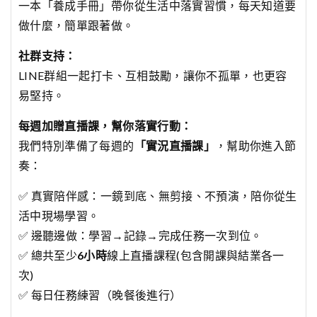
一本「養成手冊」帶你從生活中落實習慣，每天知道要
做什麼，簡單跟著做。
社群支持：
LINE群組一起打卡、互相鼓勵，讓你不孤單，也更容
易堅持。
每週加贈直播課，幫你落實行動：
我們特別準備了每週的
「實況直播課」
，幫助你進入節
奏：
✅ 真實陪伴感：一鏡到底、無剪接、不預演，陪你從生
活中現場學習。
✅ 邊聽邊做：學習→記錄→完成任務一次到位。
✅ 總共至少
6小時
線上直播課程(包含開課與結業各一
次)
✅ 每日任務練習（晚餐後進行）