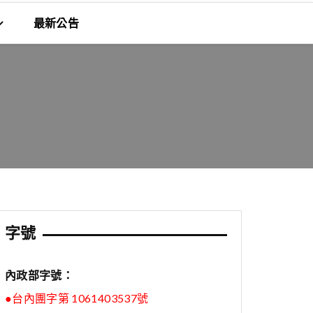
最新公告
字號
內政部字號：
●台內團字第 1061403537號