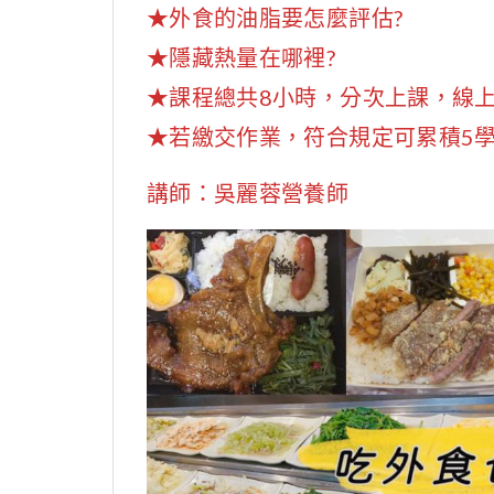
★外食的油脂要怎麼評估?
★隱藏熱量在哪裡?
★課程總共8小時，分次上課，線上
★若繳交作業，符合規定可累積5
講師：吳麗蓉營養師