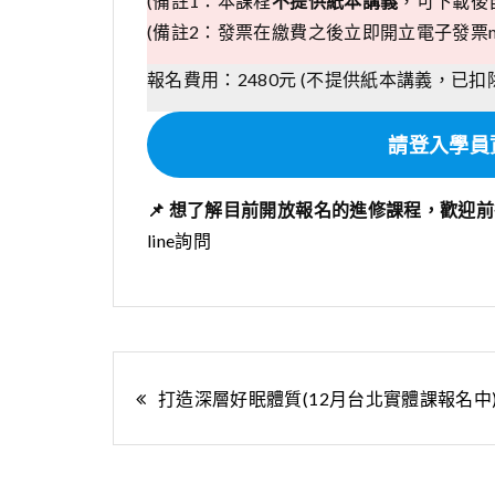
(備註1：本課程
不提供紙本講義
，可下載後自
(備註2：發票在繳費之後立即開立電子發票m
報名費用：2480元 (不提供紙本講義，已
請登入學員
📌 想了解目前開放報名的進修課程，歡迎
line詢問
文
打造深層好眠體質(12月台北實體課報名中
章
導