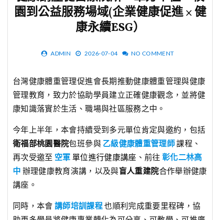
園到公益服務場域(企業健康促進 × 健
康永續ESG）
ADMIN
2026-07-04
NO COMMENT
台灣健康體重管理促進會長期推動健康體重管理與健康
管理教育，致力於協助學員建立正確健康觀念，並將健
康知識落實於生活、職場與社區服務之中。
今年上半年，本會持續受到多元單位肯定與邀約，包括
衛福部桃園醫院
包班參與
乙級健康體重管理師
課程、
再次受邀至
空軍
單位進行健康講座
、前往
彰化二林高
中
辦理健康教育演講，以及與
盲人重建院
合作舉辦健康
講座。
同時，本會
講師培訓課程
也順利完成重要里程碑，協
助更多學員將健康專業轉化為可分享、可教學、可推廣