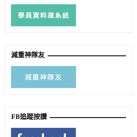
減重神隊友
FB追蹤按讚