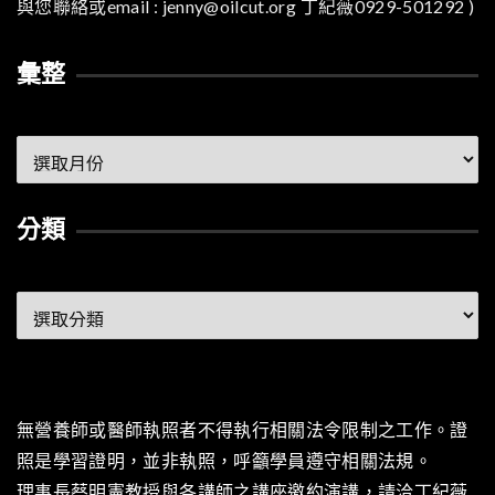
與您聯絡或email : jenny@oilcut.org 丁紀薇0929-501292 )
彙整
彙
整
分類
分
類
無營養師或醫師執照者不得執行相關法令限制之工作。證
照是學習證明，並非執照，呼籲學員遵守相關法規。
理事長蔡明憲教授與各講師之講座邀約演講，請洽丁紀薇