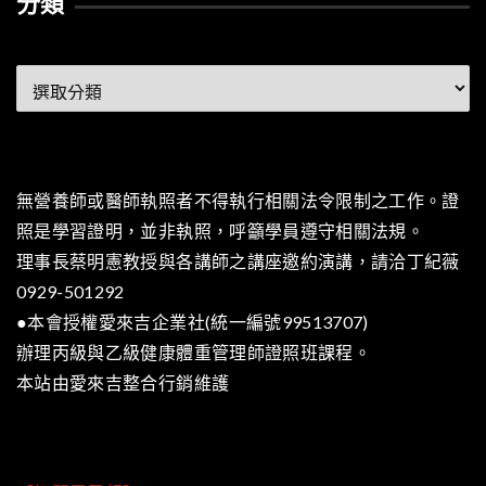
分類
分
類
無營養師或醫師執照者不得執行相關法令限制之工作。證
照是學習證明，並非執照，呼籲學員遵守相關法規。
理事長蔡明憲教授與各講師之講座邀約演講，請洽丁紀薇
0929-501292
●本會授權愛來吉企業社(統一編號99513707)
辦理丙級與乙級健康體重管理師證照班課程。
本站由
愛來吉整合行銷
維護