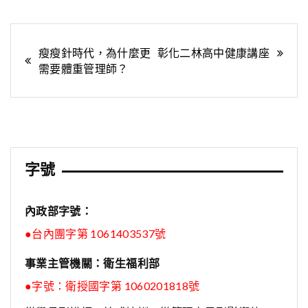
文
瘦瘦針時代，為什麼更
彰化二林高中健康講座
需要體重管理師？
章
導
覽
字號
內政部字號：
●台內團字第 1061403537號
事業主管機關：衛生福利部
●字號：
衛授國字第 1060201818號