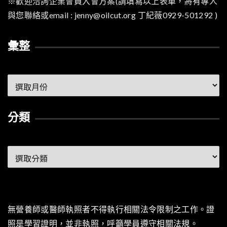
※歡迎洽詢企業會員入會方案(請填寫以上表單，將有專人
與您聯絡或email : jenny@oilcut.org 丁紀薇0929-501292 )
彙整
彙
整
分類
分
類
無營養師或醫師執照者不得執行相關法令限制之工作。證
照是學習證明，並非執照，呼籲學員遵守相關法規。