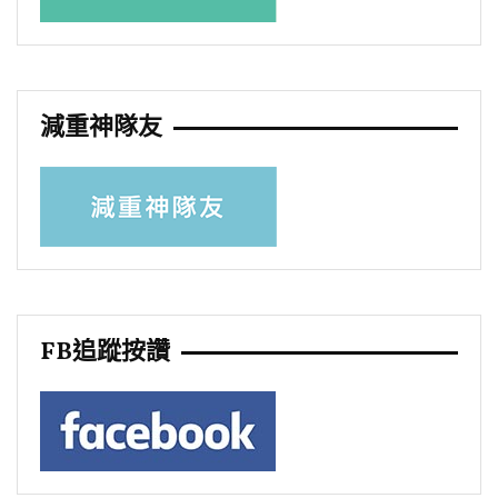
減重神隊友
FB追蹤按讚