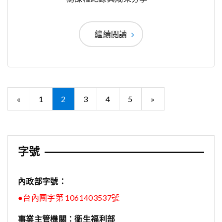
繼續閱讀
文
«
1
2
3
4
5
»
章
分
頁
字號
內政部字號：
●台內團字第 1061403537號
事業主管機關：衛生福利部