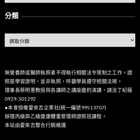
整
分類
分
類
無營養師或醫師執照者不得執行相關法令限制之工作。證
照是學習證明，並非執照，呼籲學員遵守相關法規。
理事長蔡明憲教授與各講師之講座邀約演講，請洽丁紀薇
0929-501292
●本會授權愛來吉企業社(統一編號99513707)
辦理丙級與乙級健康體重管理師證照班課程。
本站由
愛來吉整合行銷
維護