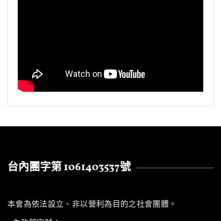
台內團字第 1061403537號
本會為依法設立、非以營利為目的之社會團體。