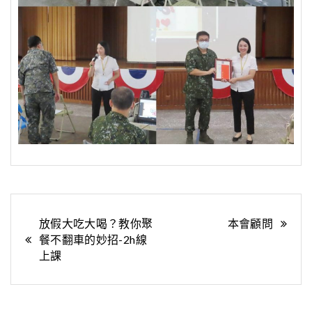
文
放假大吃大喝？教你聚
本會顧問
餐不翻車的妙招-2h線
章
上課
導
覽