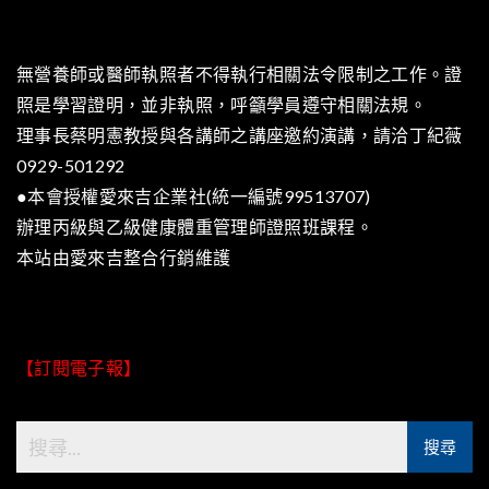
無營養師或醫師執照者不得執行相關法令限制之工作。證
照是學習證明，並非執照，呼籲學員遵守相關法規。
理事長蔡明憲教授與各講師之講座邀約演講，請洽丁紀薇
0929-501292
●本會授權愛來吉企業社(統一編號99513707)
辦理丙級與乙級健康體重管理師證照班課程。
本站由
愛來吉整合行銷
維護
【訂閱電子報】