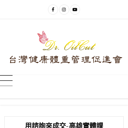
用諮詢來成交-高雄實體課