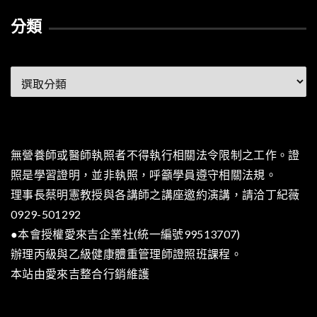
分類
分
類
無營養師或醫師執照者不得執行相關法令限制之工作。證
照是學習證明，並非執照，呼籲學員遵守相關法規。
理事長蔡明憲教授與各講師之講座邀約演講，請洽丁紀薇
0929-501292
●本會授權愛來吉企業社(統一編號99513707)
辦理丙級與乙級健康體重管理師證照班課程。
本站由
愛來吉整合行銷
維護