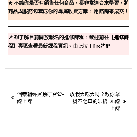
★
不論你是否有銷售任何商品，都非常適合來學習，將
商品與服務包套成你的專屬收費方案， 用諮詢來成交！
📌 想了解目前開放報名的進修課程，歡迎前往【
進修課
程
】專區查看最新課程資訊。
由此按下line詢問
文
個案輔導運動研習營-
放假大吃大喝？教你聚
線上課
餐不翻車的妙招-2h線
章
上課
導
覽