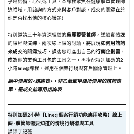
乎是話術、心法或工具，本課程聚焦在健康體重管理師
這領域，用諮詢的方式來與客戶對談，成交的關鍵在於
你是否找出他的核心議題!
特別邀請三十年資深經驗的
吳麗蓉營養師
，透過實體課
的課程與演練、兩次線上課的討論，將展現
如何用諮詢
來成交
的關鍵技巧，課後您可產出自己的
行銷企劃書
，
成為你的業務工具包的工具之一，再搭配特別加碼的2
小時line@課程，運用在個案行銷與客戶關係管理上。
課中使用的<諮詢表>，非乙級或甲級所使用的諮詢表
單，是成交前專用諮詢表
特別加碼2小時【Line@個案行銷功能應用攻略
】
線上
課 -體管師需要知道的情境行銷術與工具
講師丁紀薇