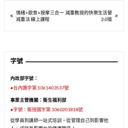
文
情緒+飲食+按摩三合一
減重教授的快樂生活營
減重法 線上課程
2.0版
章
導
覽
字號
內政部字號：
●台內團字第 1061403537號
事業主管機關：衛生福利部
●字號：
衛授國字第 1060201818號
從學員到講師一站式培訓，從管理自己到影響他