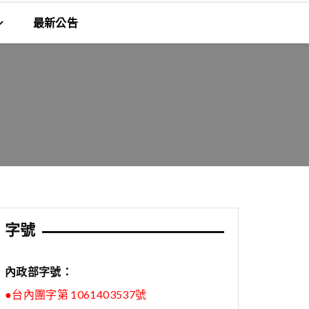
最新公告
字號
內政部字號：
●台內團字第 1061403537號