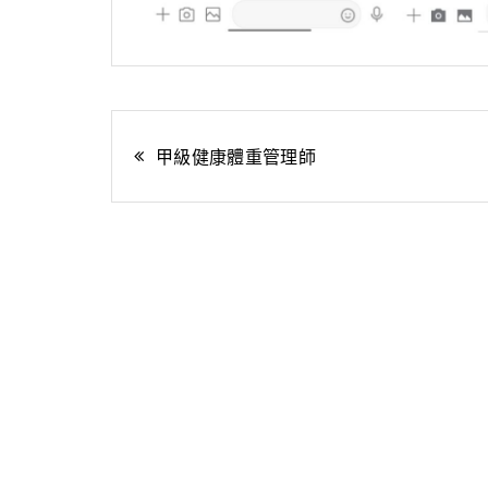
文
甲級健康體重管理師
章
導
覽