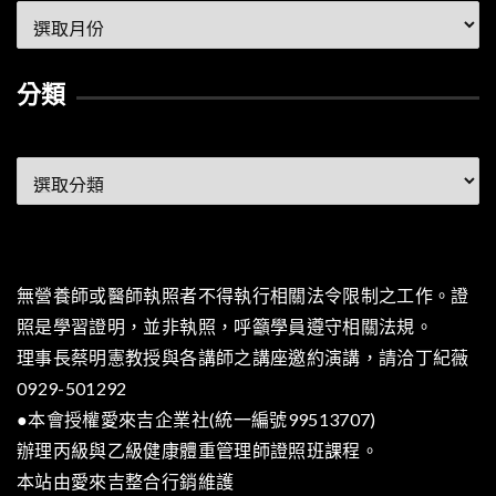
彙
整
分類
分
類
無營養師或醫師執照者不得執行相關法令限制之工作。證
照是學習證明，並非執照，呼籲學員遵守相關法規。
理事長蔡明憲教授與各講師之講座邀約演講，請洽丁紀薇
0929-501292
●本會授權愛來吉企業社(統一編號99513707)
辦理丙級與乙級健康體重管理師證照班課程。
本站由
愛來吉整合行銷
維護