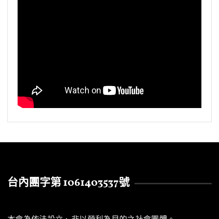
台內團字第 1061403537號
本會為依法設立、非以營利為目的之社會團體。