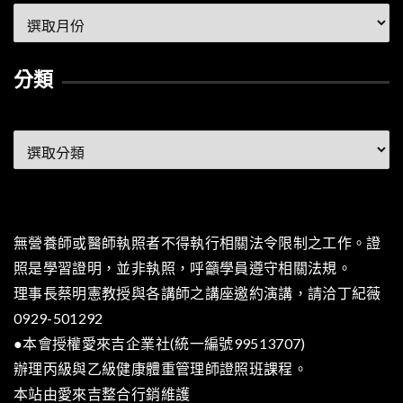
彙
整
分類
分
類
無營養師或醫師執照者不得執行相關法令限制之工作。證
照是學習證明，並非執照，呼籲學員遵守相關法規。
理事長蔡明憲教授與各講師之講座邀約演講，請洽丁紀薇
0929-501292
●本會授權愛來吉企業社(統一編號99513707)
辦理丙級與乙級健康體重管理師證照班課程。
本站由
愛來吉整合行銷
維護