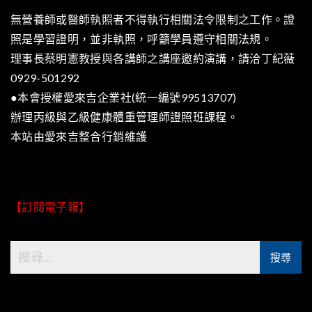
無營養師或醫師執照者不得執行相關法令限制之工作。證
照是學習證明，並非執照，呼籲學員遵守相關法規。
理事長蔡明憲教授與各講師之講座邀約演講，請洽丁紀薇
0929-501292
●本會授權愛來吉企業社(統一編號99513707)
辦理丙級與乙級健康體重管理師證照班課程。
本站由
愛來吉整合行銷
維護
【訂閱電子報】