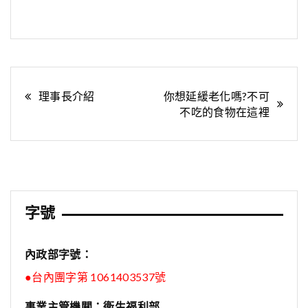
文
理事長介紹
你想延緩老化嗎?不可
不吃的食物在這裡
章
導
覽
字號
內政部字號：
●台內團字第 1061403537號
事業主管機關：衛生福利部