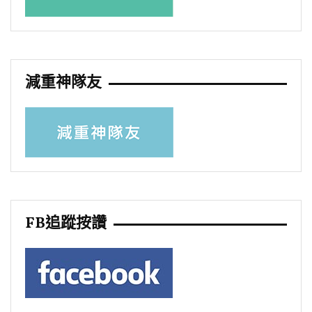
減重神隊友
FB追蹤按讚