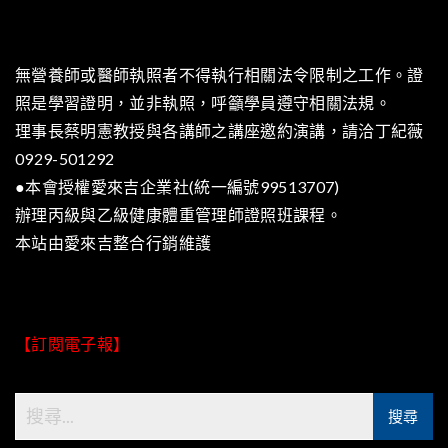
無營養師或醫師執照者不得執行相關法令限制之工作。證
照是學習證明，並非執照，呼籲學員遵守相關法規。
理事長蔡明憲教授與各講師之講座邀約演講，請洽丁紀薇
0929-501292
●本會授權愛來吉企業社(統一編號99513707)
辦理丙級與乙級健康體重管理師證照班課程。
本站由
愛來吉整合行銷
維護
【訂閱電子報】