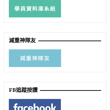
減重神隊友
FB追蹤按讚