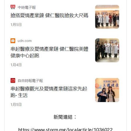
新聞連結：
https://www.storm.mg/localarticle/1036022