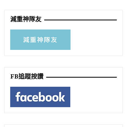
減重神隊友
FB追蹤按讚