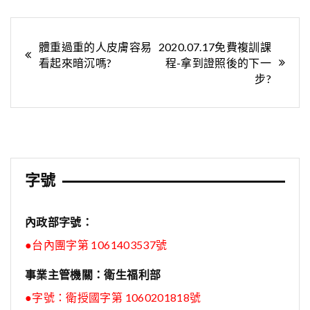
文
體重過重的人皮膚容易
2020.07.17免費複訓課
看起來暗沉嗎?
程-拿到證照後的下一
章
步?
導
覽
字號
內政部字號：
●台內團字第 1061403537號
事業主管機關：衛生福利部
●字號：
衛授國字第 1060201818號