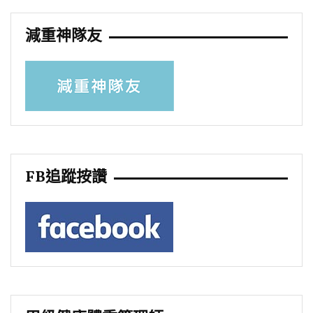
減重神隊友
FB追蹤按讚