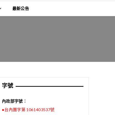
最新公告
字號
內政部字號：
●台內團字第 1061403537號