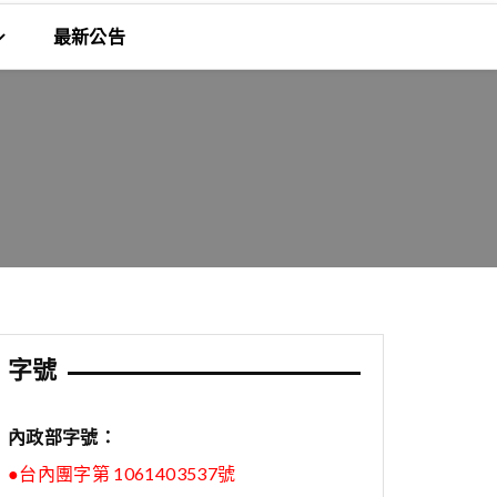
最新公告
字號
內政部字號：
●台內團字第 1061403537號