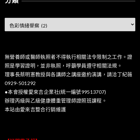
分類
分
類
無營養師或醫師執照者不得執行相關法令限制之工作。證
照是學習證明，並非執照，呼籲學員遵守相關法規。
理事長蔡明憲教授與各講師之講座邀約演講，請洽丁紀薇
0929-501292
●本會授權愛來吉企業社(統一編號99513707)
辦理丙級與乙級健康體重管理師證照班課程。
本站由
愛來吉整合行銷
維護